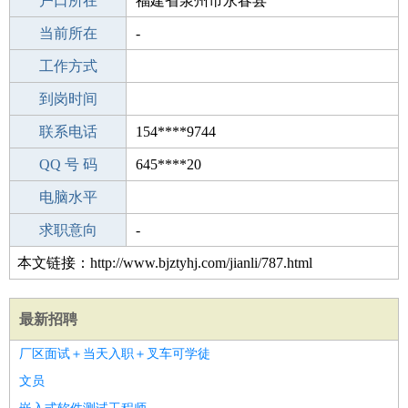
毕业学校
户口所在
专科
福建省泉州市永春县
所学专业
当前所在
-
-
工作经验
工作方式
0
驾 照
到岗时间
未知
期望月薪
联系电话
154****9744
手机号码
QQ 号 码
154****9744
645****20
微信号码
电脑水平
154****9744
外语水平
求职意向
-
本文链接：http://www.bjztyhj.com/jianli/787.html
最新招聘
厂区面试＋当天入职＋叉车可学徒
文员