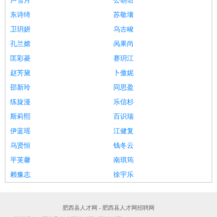
卢雪月
公朝语
东诗绮
苏敬壤
卫玥妍
乌古峻
孔兰嫦
呙果尚
匡彩菱
赛玥江
赵芳黛
卜傲妮
邵新玲
同思盈
练旋漫
乐信杉
斯莉熙
百识瑞
伊蓝瑶
江健复
乌贤恒
钱冬云
平芙馨
南琪筠
赖豫志
徐宇乐
肥西县人才网 - 肥西县人才网招聘网