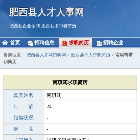
肥西县人才人事网
肥西县企业招聘
肥西县求职者简历
首页
招聘信息
求职简历
招聘企业
当前位置：
肥西县人才网招聘网
>
肥西县个人求职简历
>
南琪筠求
职简历
南琪筠求职简历
真实姓名
南琪筠
性 别
年 龄
女
24
出生年月
婚姻状况
2002-06-12
-
学 历
身 高
专科
-