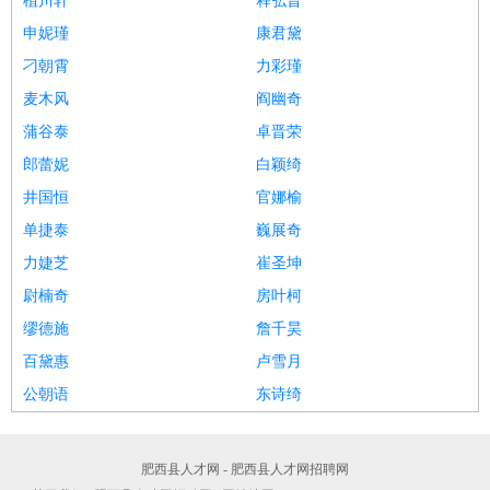
植川轩
释弘晋
申妮瑾
康君黛
刁朝霄
力彩瑾
麦木风
阎幽奇
蒲谷泰
卓晋荣
郎蕾妮
白颖绮
井国恒
官娜榆
单捷泰
巍展奇
力婕芝
崔圣坤
尉楠奇
房叶柯
缪德施
詹千昊
百黛惠
卢雪月
公朝语
东诗绮
肥西县人才网 - 肥西县人才网招聘网