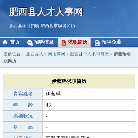
肥西县人才人事网
肥西县企业招聘
肥西县求职者简历
首页
招聘信息
求职简历
招聘企业
当前位置：
肥西县人才网招聘网
>
肥西县个人求职简历
>
伊蓝瑶求
职简历
伊蓝瑶求职简历
真实姓名
伊蓝瑶
性 别
年 龄
女
43
出生年月
婚姻状况
1983-08-20
-
学 历
身 高
初中
-