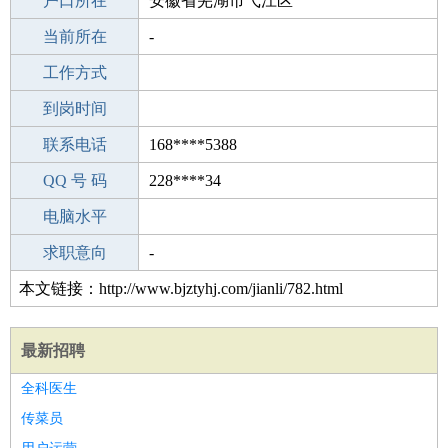
毕业学校
户口所在
肇庆白镇诸第二中学
安徽省芜湖市弋江区
所学专业
当前所在
-
-
工作经验
工作方式
18
驾 照
到岗时间
无
期望月薪
联系电话
168****5388
手机号码
QQ 号 码
168****5388
228****34
微信号码
电脑水平
168****5388
外语水平
求职意向
-
本文链接：http://www.bjztyhj.com/jianli/782.html
最新招聘
全科医生
传菜员