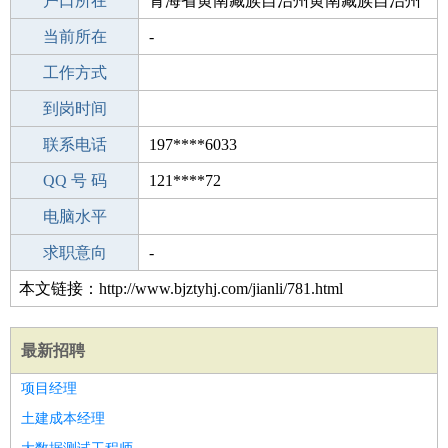
毕业学校
户口所在
中学
青海省黄南藏族自治州黄南藏族自治州
所学专业
当前所在
-
-
工作经验
工作方式
19
驾 照
到岗时间
A照
期望月薪
联系电话
197****6033
手机号码
QQ 号 码
197****6033
121****72
微信号码
电脑水平
197****6033
外语水平
求职意向
-
本文链接：http://www.bjztyhj.com/jianli/781.html
最新招聘
项目经理
土建成本经理