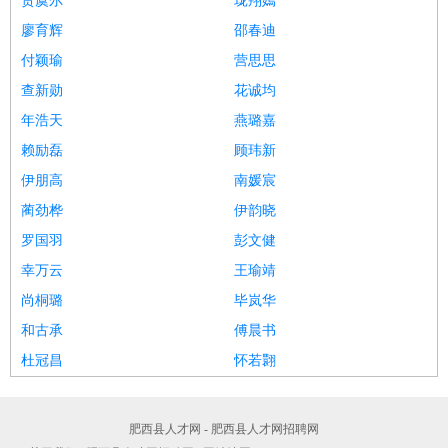
贺虞尔
珑翔嫣
廖育辉
邵春迪
付颖瑜
营思思
查新勋
花诚均
年浩天
燕璐嘉
赖励磊
顾玮新
伊朋高
南媛宸
蔺劲桦
伊韵晓
罗国羽
彭文健
幸万云
王瑜靖
尚桐璐
毕岚华
和古承
傅晨书
杜冠昌
怀若翾
肥西县人才网 - 肥西县人才网招聘网