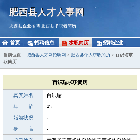
肥西县人才人事网
肥西县企业招聘
肥西县求职者简历
首页
招聘信息
求职简历
招聘企业
当前位置：
肥西县人才网招聘网
>
肥西县个人求职简历
>
百识瑞求
职简历
百识瑞求职简历
真实姓名
百识瑞
性 别
年 龄
男
45
出生年月
婚姻状况
1981-08-08
-
学 历
身 高
中学
-