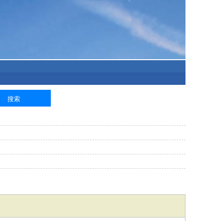
泥工
钢筋工
纺织工
管道工
样衣工
装卸工