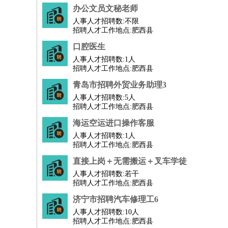
物业管理
：
物业维修
物业管理
物业招商
物业经理
办公文员文秘老师
淘宝/网店
：
淘宝客服
淘宝美工
淘宝店长
淘宝推广
淘宝装
人事人才招聘数:
不限
招聘人才工作地点:肥西县
财务/会计
：
会计
财务
出纳
审计
税务
财务分析
成本管理
口腔医生
教育/培训
：
教师
家教
幼教
教学管理
学术研究
培训策划
人事人才招聘数:
1人
银行/证券
：
理财顾问
证券分析
银行柜员
拍卖师
操盘手
银
招聘人才工作地点:肥西县
律师/法务
：
律师
律师助理
法务专员
专利顾问
合同管理
青岛市招聘外贸业务助理3
广告/咨询
：
文案
广告制作
咨询顾问
创意总监
广告策划
会
人事人才招聘数:
5人
招聘人才工作地点:肥西县
美术/设计
：
服装设计
平面设计
美编
家具设计
美术老师
室
海运空运进口操作客服
编辑/出版
：
编辑
记者
出版
发行
专栏作家
排版设计
人事人才招聘数:
1人
翻译/语言
：
英语翻译
日语翻译
俄语翻译
韩语翻译
法语翻
招聘人才工作地点:肥西县
医疗/药剂
：
医生
护士
药剂师
理疗师
导医
营养师
心理医
直接上岗＋无需搬运＋叉车学徒
运动/健身
：
健身教练
瑜伽教练
舞蹈老师
游泳教练
台球教
人事人才招聘数:
若干
环境保护
：
污水处理
环保检测
环境管理
环境绿化
水质检
招聘人才工作地点:肥西县
政府公务
：
济宁市招聘汽车修理工6
房地产
人事人才招聘数:
：
房产销售
置业顾问
10人
房产客服
房产策划
房产店
招聘人才工作地点:肥西县
建筑/装修
：
土木工程
工程监理
造价师
安全专员
项目管理