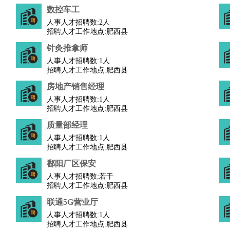
数控车工
行政主管
招聘专员
招聘经理
猎头顾问
培训专员
人事人才招聘数:
2人
O
CFO
CPO
招聘人才工作地点:肥西县
针灸推拿师
师
酒店试睡员
狗粮试吃员
手模
陪跑族
网购砍价师
色彩搭配师
品酒师
人事人才招聘数:
1人
招聘人才工作地点:肥西县
房地产销售经理
人事人才招聘数:
1人
招聘人才工作地点:肥西县
质量部经理
人事人才招聘数:
1人
招聘人才工作地点:肥西县
鄱阳厂区保安
人事人才招聘数:
若干
招聘人才工作地点:肥西县
联通5G营业厅
人事人才招聘数:
1人
招聘人才工作地点:肥西县