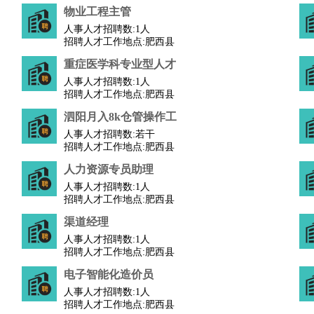
物业工程主管
修
淘宝策划
淘宝模特
人事人才招聘数:
1人
招聘人才工作地点:肥西县
重症医学科专业型人才
课程顾问
人事人才招聘数:
1人
行经理
信贷管理
招聘人才工作地点:肥西县
泗阳月入8k仓管操作工
展策划
婚礼策划
媒介策划
咨询经理
客户主管
摄影师
人事人才招聘数:
若干
招聘人才工作地点:肥西县
内设计
包装设计
动画设计
珠宝设计
店面设计
UI设计
人力资源专员助理
人事人才招聘数:
1人
译
德语翻译
小语种
招聘人才工作地点:肥西县
生
中医
渠道经理
练
高尔夫助理
体育解说员
体育记者
足球教练
人事人才招聘数:
1人
测员
招聘人才工作地点:肥西县
电子智能化造价员
员
房产中介
房产内勤
人事人才招聘数:
房产评估师
1人
招聘人才工作地点:肥西县
园林设计
测绘员
建筑工
装修工