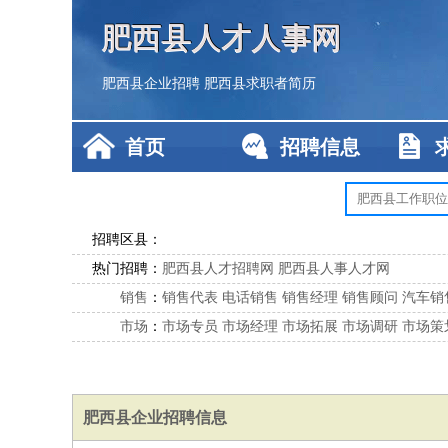
肥西县人才人事网
肥西县企业招聘
肥西县求职者简历
首页
招聘信息
招聘区县：
热门招聘：
肥西县人才招聘网
肥西县人事人才网
销售
：
销售代表
电话销售
销售经理
销售顾问
汽车销
市场
：
市场专员
市场经理
市场拓展
市场调研
市场策
客服
：
客服专员
电话客服
客服经理
售后服务
客户关
公关
：
公关员
公关经理
媒介专员
媒介经理
会展专员
技工/工人
：
普工
电工
木工
钳工
焊工
钣金工
锅炉工
油漆
肥西县企业招聘信息
生产/研发
：
质量管理
生产组长
车间主任
工艺设计
生产总