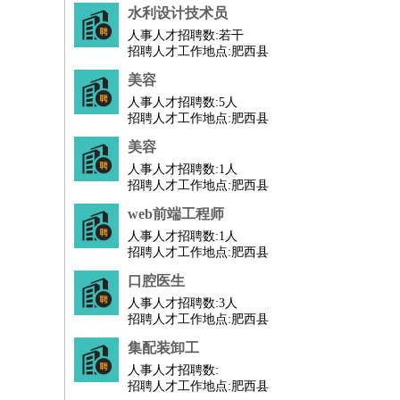
水利设计技术员
机械/仪表
：
机械工程
仪器仪表
机电
版图设计
人事人才招聘数:
若干
司机
：
商务司机
客车司机
货车司机
出租车司机
班车
招聘人才工作地点:肥西县
物流/仓储
：
快递员
仓库管理
搬运工
物流专员
物流经理
调
美容
贸易/采购
：
外贸专员
外贸经理
采购员
采购经理
商务专员
人事人才招聘数:
5人
招聘人才工作地点:肥西县
保险/理赔
：
保险推销
保险顾问
核保理赔
保险经纪人
保险
美容
餐饮类
：
厨师
服务员
传菜员
面点师
洗碗工
后厨
杂工
人事人才招聘数:
1人
酒店/旅游
：
酒店前台
酒店服务员
行李员
大堂经理
酒店管
招聘人才工作地点:肥西县
超市/销售
：
促销导购
营业员
收银员
理货员
食品加工
品类
web前端工程师
美容/美发
：
发型师
美容师
化妆师
美甲师
美发助理
洗头工
人事人才招聘数:
1人
招聘人才工作地点:肥西县
保健/按摩
：
按摩师
针灸推拿
足疗师
搓澡工
盲人按摩
娱乐/影视
口腔医生
：
礼仪
调酒师
摄影师
主持人
配音员
后期制作
人事人才招聘数:
3人
技术开发
：
程序员
网页设计
技术专员
软件工程师
测试工
招聘人才工作地点:肥西县
产品管理
：
产品经理
产品运营
产品助理
项目经理
高级产
集配装卸工
电子/电气
：
无线电
电路工程
自动化
电子维修
产品工艺
人事人才招聘数:
家政/安保
：
保洁
保姆
保安
月嫂
钟点工
洗衣工
护工
育婴
招聘人才工作地点:肥西县