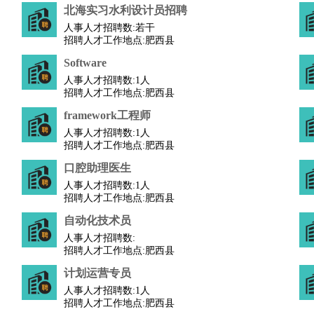
北海实习水利设计员招聘
人事人才招聘数:
若干
司机
驾校教练
带车司机
地铁司机
高铁司机
小车司机
快车司机
专车司机
招聘人才工作地点:肥西县
度员
Software
报关员
买手
人事人才招聘数:
1人
招聘人才工作地点:肥西县
精算师
契约管理
保险内勤
framework工程师
学徒
咖啡师
茶艺师
迎宾
人事人才招聘数:
1人
理
酒店管家
导游
旅游顾问
签证专员
订票员
试睡师
招聘人才工作地点:肥西县
管理
店长
口腔助理医生
美体师
美容顾问
美容助理
美容店长
宠物美容
人事人才招聘数:
1人
招聘人才工作地点:肥西县
场务
群众演员
音效师
自动化技术员
灯光师
编剧
主播
人事人才招聘数:
程师
运维工程师
技术支持
硬件工程师
系统工程师
通信工程师
数据工程
招聘人才工作地点:肥西县
品经理
产品实习生
SEO
计划运营专员
人事人才招聘数:
1人
师
送水工
家庭管家
招聘人才工作地点:肥西县