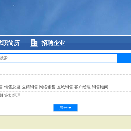
求职简历
招聘企业
售
销售总监
医药销售
网络销售
区域销售
客户经理
销售顾问
划
策划经理
系
客服总监
展开
工
缝纫工
维修工
水暖工
车工
叉车工
手机维修
电梯工
操作工
包装工
水
监
高级工程师