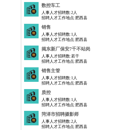
数控车工
人事/行政
：
文员
前台
秘书
人事专员
人事经理
行政助理
人事人才招聘数:
2人
高级管理
：
总监
总裁助理
副总裁
总经理
合伙人
CEO
CT
招聘人才工作地点:肥西县
农林牧渔
：
养殖人员
饲养业务
农艺师
畜牧师
饲料研发
销售
好玩职业
：
酒店试睡员
美食品尝师
旅游体验师
职业拥抱
人事人才招聘数:
1人
招聘人才工作地点:肥西县
揭东新厂保安7千不站岗
人事人才招聘数:
若干
招聘人才工作地点:肥西县
销售主管
人事人才招聘数:
1人
招聘人才工作地点:肥西县
质控
人事人才招聘数:
1人
招聘人才工作地点:肥西县
菏泽市招聘摄影师
人事人才招聘数:
2人
招聘人才工作地点:肥西县