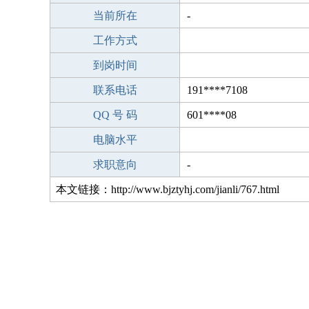
当前所在
-
工作方式
到岗时间
联系电话
191****7108
QQ 号 码
601****08
电脑水平
求职意向
-
本文链接：http://www.bjztyhj.com/jianli/767.html