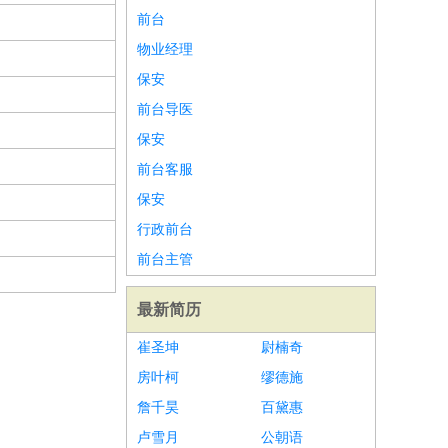
前台
物业经理
保安
前台导医
保安
前台客服
保安
行政前台
前台主管
最新简历
崔圣坤
尉楠奇
房叶柯
缪德施
詹千昊
百黛惠
卢雪月
公朝语