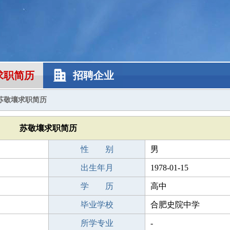
求职简历
招聘企业
苏敬壤求职简历
苏敬壤求职简历
性 别
男
出生年月
1978-01-15
学 历
高中
毕业学校
合肥史院中学
所学专业
-