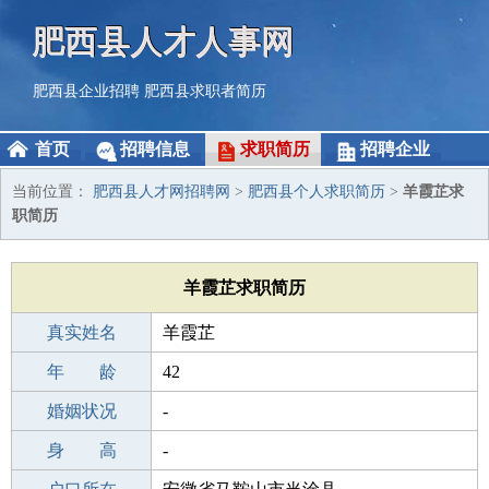
肥西县人才人事网
肥西县企业招聘
肥西县求职者简历
首页
招聘信息
求职简历
招聘企业
当前位置：
肥西县人才网招聘网
>
肥西县个人求职简历
>
羊霞芷求
职简历
羊霞芷求职简历
真实姓名
羊霞芷
性 别
年 龄
女
42
出生年月
婚姻状况
1984-03-06
-
学 历
身 高
高中
-