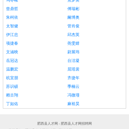
乌冬峻
焦梦英
曾鼎哲
傅瑞彬
朱柯依
阚博奥
太智健
管肖俊
伊江忠
邱杰英
项捷春
尧雯婧
文涵映
尉展玮
岳冠达
台洁凝
温鹏宏
屈瑶裳
杭宜朋
齐捷年
苏识硕
季楠云
赖古翔
冯微瑾
丁如佑
麻裕昊
肥西县人才网 - 肥西县人才网招聘网