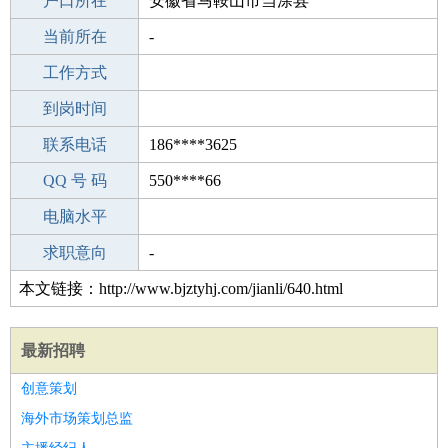
毕业学校
户口所在
即墨经济开发区中学
安徽省马鞍山市当涂县
所学专业
当前所在
-
-
工作经验
工作方式
17
驾 照
到岗时间
无
期望月薪
联系电话
186****3625
手机号码
QQ 号 码
186****3625
550****66
微信号码
电脑水平
186****3625
外语水平
求职意向
-
本文链接：http://www.bjztyhj.com/jianli/640.html
最新招聘
创意策划
海外市场策划总监