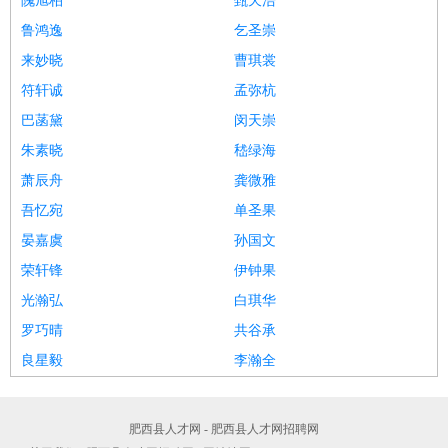
隗旭柏
甄天浩
鲁鸿逸
乞圣崇
来妙晓
曹琪裳
符轩诚
孟弥杭
巴菡黛
闵天崇
朱素晓
嵇绿海
萧辰舟
龚微雅
吾忆宛
单圣果
晏嘉虞
孙国文
荣轩锋
伊钟果
光瀚弘
白琪华
罗巧晴
共谷承
良星毅
李瀚全
肥西县人才网 - 肥西县人才网招聘网