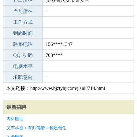
毕业学校
户口所在
黑龙江省体育运动学校
安徽省六安市金安区
所学专业
当前所在
-
-
工作经验
工作方式
2
驾 照
到岗时间
B照
期望月薪
联系电话
156****1347
手机号码
QQ 号 码
156****1347
708****
微信号码
电脑水平
156****1347
外语水平
求职意向
-
本文链接：http://www.bjztyhj.com/jianli/714.html
最新招聘
内科医助
叉车学徒＋有师傅带＋包吃包住