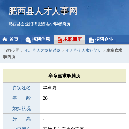
肥西县人才人事网
肥西县企业招聘
肥西县求职者简历
首页
招聘信息
求职简历
招聘企业
当前位置：
肥西县人才网招聘网
>
肥西县个人求职简历
>
牟章嘉求
职简历
牟章嘉求职简历
真实姓名
牟章嘉
性 别
年 龄
男
28
出生年月
婚姻状况
1998-07-23
-
学 历
身 高
中专
-