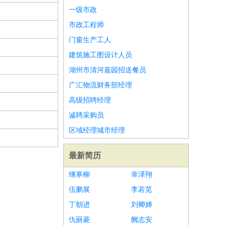
一级市政
市政工程师
门窗生产工人
建筑施工图设计人员
湖州市清河嘉园招送餐员
广汇物流财务部经理
高级招聘经理
诚聘采购员
区域经理城市经理
最新简历
继寒柳
幸泽翔
伍鹏展
李若苋
丁朝进
刘卿婵
仇丽菱
阙志安