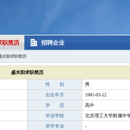
求职简历
招聘企业
盛木阳求职简历
盛木阳求职简历
性 别
男
出生年月
1981-03-12
学 历
高中
毕业学校
北京理工大学附属中
所学专业
-