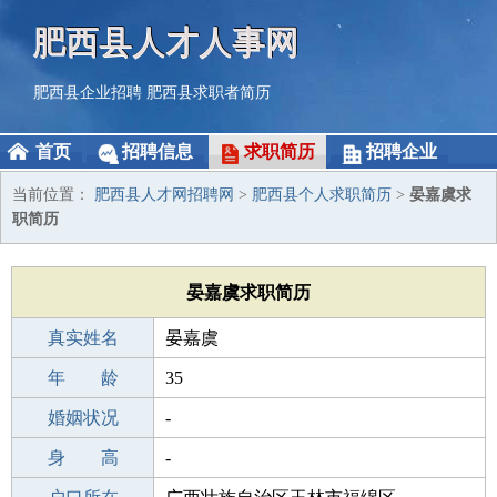
肥西县人才人事网
肥西县企业招聘
肥西县求职者简历
首页
招聘信息
求职简历
招聘企业
当前位置：
肥西县人才网招聘网
>
肥西县个人求职简历
>
晏嘉虞求
职简历
晏嘉虞求职简历
真实姓名
晏嘉虞
性 别
年 龄
女
35
出生年月
婚姻状况
1991-09-16
-
学 历
身 高
初中
-