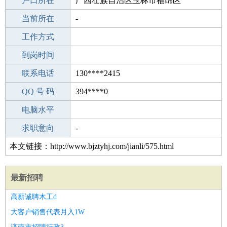
毕业学校
户口所在
咸宁子龙文武学校
广西壮族自治区玉林市福绵区
所学专业
当前所在
-
-
工作经验
工作方式
10
驾 照
到岗时间
未知
期望月薪
联系电话
130****2415
手机号码
QQ 号 码
130****2415
394****0
微信号码
电脑水平
130****2415
外语水平
求职意向
-
本文链接：http://www.bjztyhj.com/jianli/575.html
最新招聘
高薪诚聘木工d
大客户销售代表月入1W