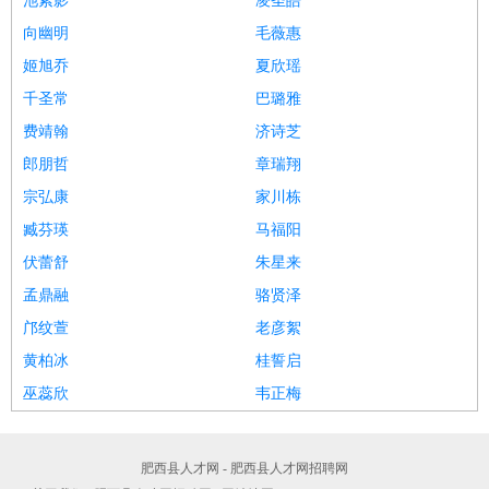
池紫影
凌圣皓
向幽明
毛薇惠
姬旭乔
夏欣瑶
千圣常
巴璐雅
费靖翰
济诗芝
郎朋哲
章瑞翔
宗弘康
家川栋
臧芬瑛
马福阳
伏蕾舒
朱星来
孟鼎融
骆贤泽
邝纹萱
老彦絮
黄柏冰
桂誓启
巫蕊欣
韦正梅
肥西县人才网 - 肥西县人才网招聘网