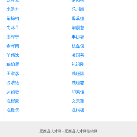
狄泽云
伊佑杭
米浩方
乐川凯
阚棕柯
母蕊姗
尚沐芊
阚霞慧
墨桦宁
丰妙睿
希桦南
杭磊俊
羊伟逸
凌国善
穆韵雁
礼识刚
王淑彦
冼瑾隆
占浩德
冼瑾志
罗如敏
印素佳
冼楷豪
文景望
冼敬天
冼楷硕
肥西县人才网 - 肥西县人才网招聘网