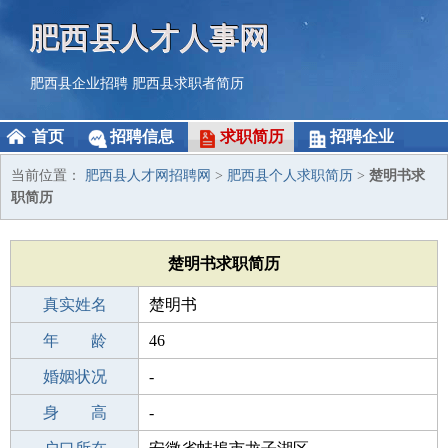
肥西县人才人事网
肥西县企业招聘
肥西县求职者简历
首页
招聘信息
求职简历
招聘企业
当前位置：
肥西县人才网招聘网
>
肥西县个人求职简历
>
楚明书求
职简历
楚明书求职简历
真实姓名
楚明书
性 别
年 龄
男
46
出生年月
婚姻状况
1980-05-15
-
学 历
身 高
初中
-