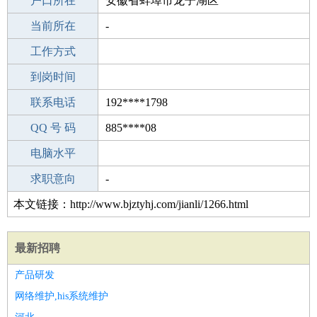
毕业学校
户口所在
窦妪镇第二中学
安徽省蚌埠市龙子湖区
所学专业
当前所在
-
-
工作经验
工作方式
20
驾 照
到岗时间
无
期望月薪
联系电话
192****1798
手机号码
QQ 号 码
192****1798
885****08
微信号码
电脑水平
192****1798
外语水平
求职意向
-
本文链接：http://www.bjztyhj.com/jianli/1266.html
最新招聘
产品研发
网络维护,his系统维护