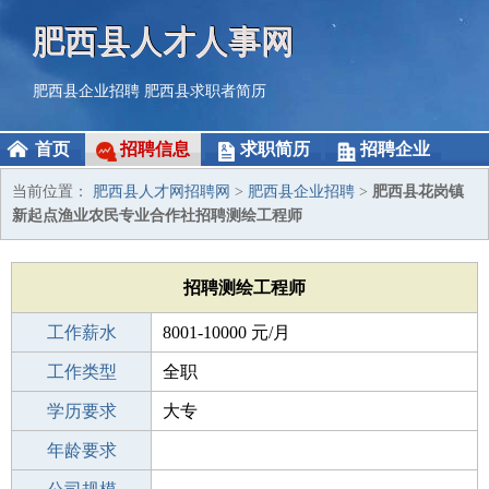
肥西县人才人事网
肥西县企业招聘
肥西县求职者简历
首页
招聘信息
求职简历
招聘企业
当前位置：
肥西县人才网招聘网
>
肥西县企业招聘
>
肥西县花岗镇
新起点渔业农民专业合作社招聘测绘工程师
招聘测绘工程师
工作薪水
8001-10000 元/月
招聘人数
工作类型
若干
全职
性别要求
学历要求
-
大专
工作经验
年龄要求
不限