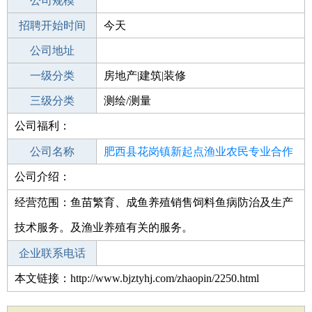
工作地点
公司规模
招聘开始时间
公司电话
今天
招聘结束时间
公司地址
2021-10-30
一级分类
房地产|建筑|装修
二级分类
三级分类
建筑/装修
测绘/测量
公司福利：
其他行业
服务类
公司名称
肥西县花岗镇新起点渔业农民专业合作
公司介绍：
公司类型
社
农民专业合作经济组织
经营范围：鱼苗繁育、成鱼养殖销售饲料鱼病防治及生产
技术服务。及渔业养殖有关的服务。
企业联系电话
本文链接：http://www.bjztyhj.com/zhaopin/2250.html