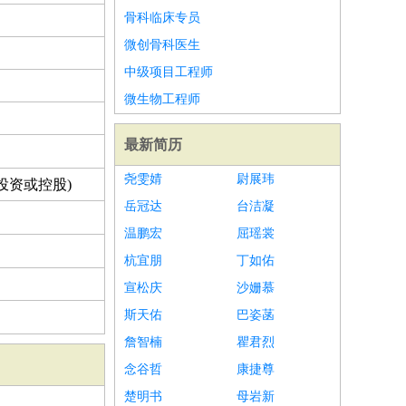
骨科临床专员
微创骨科医生
中级项目工程师
微生物工程师
最新简历
尧雯婧
尉展玮
投资或控股)
岳冠达
台洁凝
温鹏宏
屈瑶裳
杭宜朋
丁如佑
宣松庆
沙姗慕
斯天佑
巴姿菡
詹智楠
瞿君烈
念谷哲
康捷尊
楚明书
母岩新