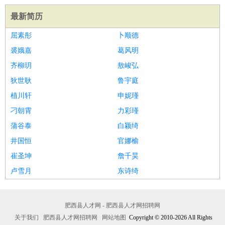
最新简历
屈素彤
卜顺德
裘娥嘉
葛风明
齐柳玥
敖峻弘
狄世耿
鲁宇庭
植川轩
申妮瑾
刁朝霄
力彩瑾
蒲谷泰
白颖绮
井国恒
官娜榆
崔圣坤
詹千昊
卢雪月
东诗绮
肥西县人才网 - 肥西县人才网招聘网
关于我们
肥西县人才网招聘网
网站地图
Copyright © 2010-2026 All Rights