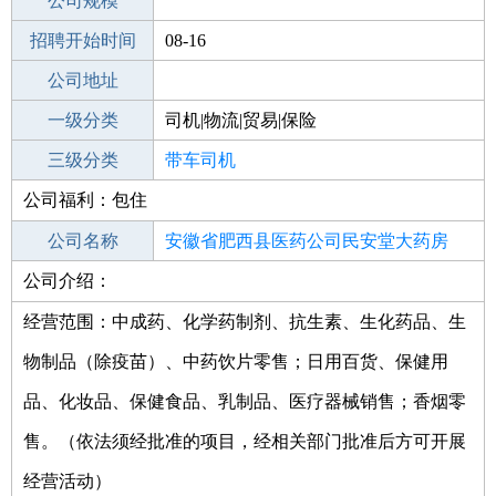
工作地点
公司规模
招聘开始时间
公司电话
08-16
招聘结束时间
公司地址
2021-09-23
一级分类
司机|物流|贸易|保险
二级分类
三级分类
司机
带车司机
公司福利：包住
其他行业
物流|运输|交通
公司名称
安徽省肥西县医药公司民安堂大药房
公司介绍：
公司类型
国有经营单位(非法人)
经营范围：中成药、化学药制剂、抗生素、生化药品、生
物制品（除疫苗）、中药饮片零售；日用百货、保健用
品、化妆品、保健食品、乳制品、医疗器械销售；香烟零
售。（依法须经批准的项目，经相关部门批准后方可开展
经营活动）