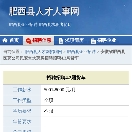
肥西县人才人事网
肥西县企业招聘
肥西县求职者简历
首页
招聘信息
求职简历
招聘企业
当前位置：
肥西县人才网招聘网
>
肥西县企业招聘
>
安徽省肥西县
医药公司民安堂大药房招聘招聘4.2厢货车
招聘招聘4.2厢货车
工作薪水
5001-8000 元/月
招聘人数
工作类型
3人
全职
性别要求
学历要求
-
不限
工作经验
年龄要求
3-5年