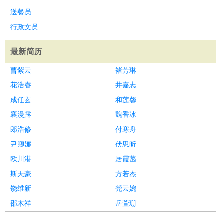
送餐员
行政文员
最新简历
曹紫云
褚芳琳
花浩睿
井嘉志
成任玄
和莲馨
襄漫露
魏香冰
郎浩修
付寒舟
尹卿娜
伏思昕
欧川港
居霞菡
斯天豪
方若杰
饶维新
尧云婉
邵木祥
岳萱珊