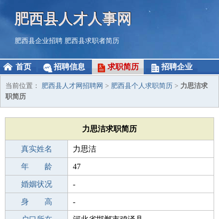
肥西县人才人事网
肥西县企业招聘
肥西县求职者简历
首页
招聘信息
求职简历
招聘企业
当前位置：
肥西县人才网招聘网
>
肥西县个人求职简历
>
力思洁求
职简历
力思洁求职简历
真实姓名
力思洁
性 别
年 龄
女
47
出生年月
婚姻状况
1979-03-03
-
学 历
身 高
职校/技校
-