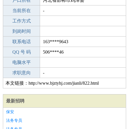
毕业学校
户口所在
职校/技校
河北省邯郸市鸡泽县
所学专业
当前所在
-
-
工作经验
工作方式
22
驾 照
到岗时间
B照
期望月薪
联系电话
163****9643
手机号码
QQ 号 码
163****9643
506****46
微信号码
电脑水平
163****9643
外语水平
求职意向
-
本文链接：http://www.bjztyhj.com/jianli/822.html
最新招聘
保安
法务专员