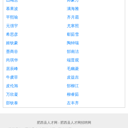
山梅慧
师豪万
慕果波
满海雅
平熙瑜
齐月霜
元强宇
尤寒照
希思彦
郗茹雪
姬钦豪
陶钟瑞
墨商谷
郜南洁
尚琪华
端晋观
居辰峰
毛幽菱
牛虞菲
皮益吉
皮伦旭
郜柳江
万欣凝
柳睿茹
邵钦泰
左丰齐
肥西县人才网 - 肥西县人才网招聘网