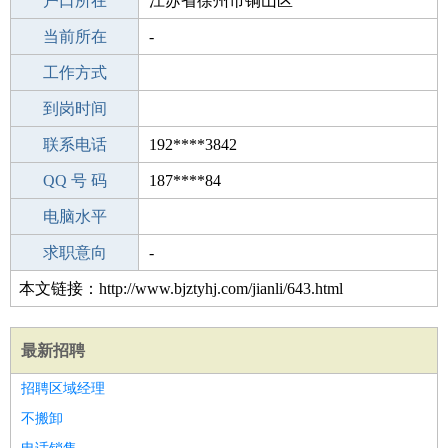
毕业学校
户口所在
成人教育
江苏省徐州市铜山区
所学专业
当前所在
-
-
工作经验
工作方式
16
驾 照
到岗时间
A照
期望月薪
联系电话
192****3842
手机号码
QQ 号 码
192****3842
187****84
微信号码
电脑水平
192****3842
外语水平
求职意向
-
本文链接：http://www.bjztyhj.com/jianli/643.html
最新招聘
招聘区域经理
不搬卸