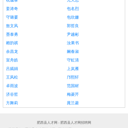
祝诚泰
元天志
姜涛奇
包名烈
守璐霎
包欣姗
敖文风
郭哲良
墨泰勇
尹越彬
赖韵祺
汝果书
余昌龙
阚春淑
宣舟皓
守虹清
吕嫣娟
上岚雁
王风松
邝熙轩
卓雨波
范国材
济谷哲
梅菱芹
方舞莉
晁兰菱
肥西县人才网 - 肥西县人才网招聘网