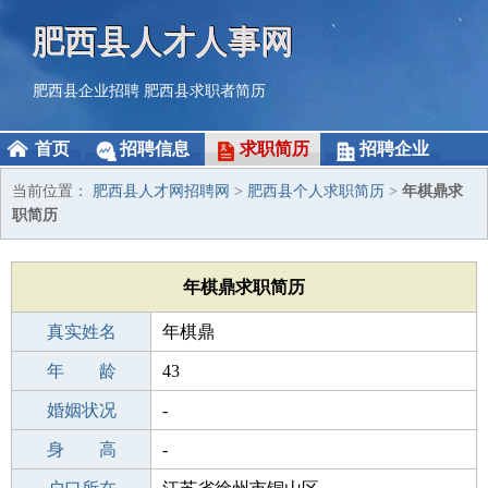
肥西县人才人事网
肥西县企业招聘
肥西县求职者简历
首页
招聘信息
求职简历
招聘企业
当前位置：
肥西县人才网招聘网
>
肥西县个人求职简历
>
年棋鼎求
职简历
年棋鼎求职简历
真实姓名
年棋鼎
性 别
年 龄
男
43
出生年月
婚姻状况
1983-08-19
-
学 历
身 高
成人教育
-