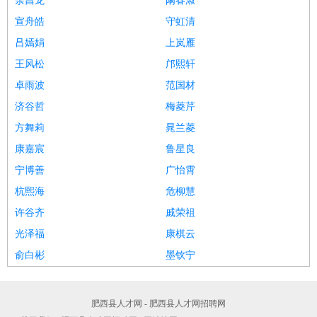
余昌龙
阚春淑
宣舟皓
守虹清
吕嫣娟
上岚雁
王风松
邝熙轩
卓雨波
范国材
济谷哲
梅菱芹
方舞莉
晁兰菱
康嘉宸
鲁星良
宁博善
广怡霄
杭熙海
危柳慧
许谷齐
戚荣祖
光泽福
康棋云
俞白彬
墨钦宁
肥西县人才网 - 肥西县人才网招聘网