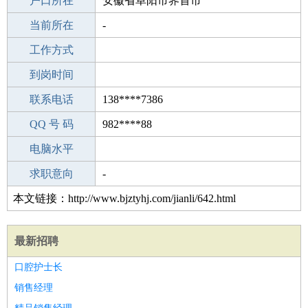
毕业学校
户口所在
滁州文山初级中学
安徽省阜阳市界首市
所学专业
当前所在
-
-
工作经验
工作方式
0
驾 照
到岗时间
未知
期望月薪
联系电话
138****7386
手机号码
QQ 号 码
138****7386
982****88
微信号码
电脑水平
138****7386
外语水平
求职意向
-
本文链接：http://www.bjztyhj.com/jianli/642.html
最新招聘
口腔护士长
销售经理