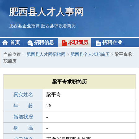
肥西县人才人事网
肥西县企业招聘
肥西县求职者简历
首页
招聘信息
求职简历
招聘企业
当前位置：
肥西县人才网招聘网
>
肥西县个人求职简历
>
梁平奇求
职简历
梁平奇求职简历
真实姓名
梁平奇
性 别
年 龄
男
26
出生年月
婚姻状况
2000-01-29
-
学 历
身 高
初中
-