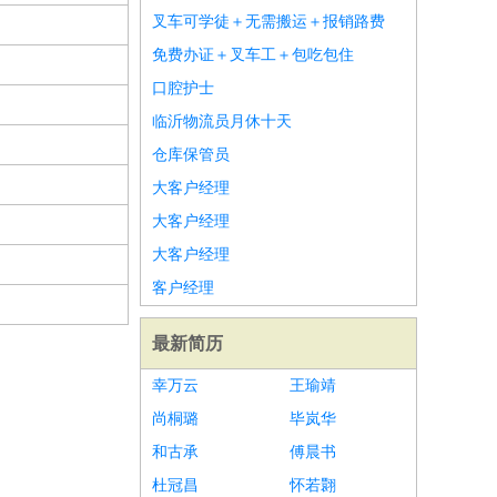
叉车可学徒＋无需搬运＋报销路费
免费办证＋叉车工＋包吃包住
口腔护士
临沂物流员月休十天
仓库保管员
大客户经理
大客户经理
大客户经理
客户经理
最新简历
幸万云
王瑜靖
尚桐璐
毕岚华
和古承
傅晨书
杜冠昌
怀若翾