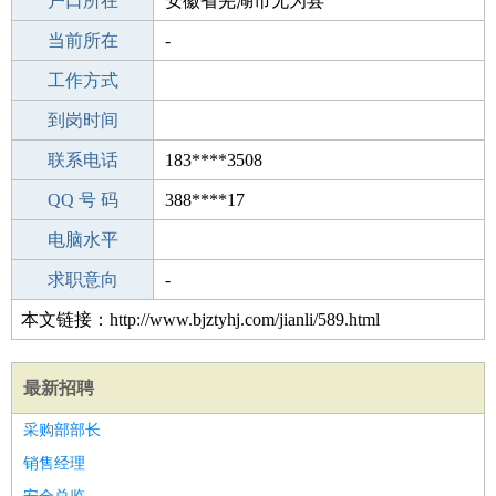
毕业学校
户口所在
永州育才职业技术学校
安徽省芜湖市无为县
所学专业
当前所在
-
-
工作经验
工作方式
1
驾 照
到岗时间
C照
期望月薪
联系电话
183****3508
手机号码
QQ 号 码
183****3508
388****17
微信号码
电脑水平
183****3508
外语水平
求职意向
-
本文链接：http://www.bjztyhj.com/jianli/589.html
最新招聘
采购部部长
销售经理