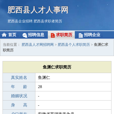
肥西县人才人事网
肥西县企业招聘
肥西县求职者简历
首页
招聘信息
求职简历
招聘企业
当前位置：
肥西县人才网招聘网
>
肥西县个人求职简历
>
鱼渊仁求
职简历
鱼渊仁求职简历
真实姓名
鱼渊仁
性 别
年 龄
男
28
出生年月
婚姻状况
1998-06-05
-
学 历
身 高
成人教育
-