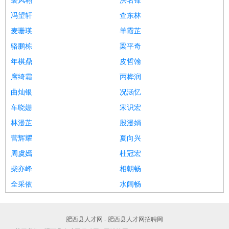
裴风翱
洪名锋
冯望轩
查东林
麦珊瑛
羊霞芷
骆鹏栋
梁平奇
年棋鼎
皮哲翰
席绮霜
丙桦润
曲灿银
况涵忆
车晓姗
宋识宏
林漫芷
殷漫娟
营辉耀
夏向兴
周虞嫣
杜冠宏
柴亦峰
相朝畅
全采依
水阔畅
肥西县人才网 - 肥西县人才网招聘网