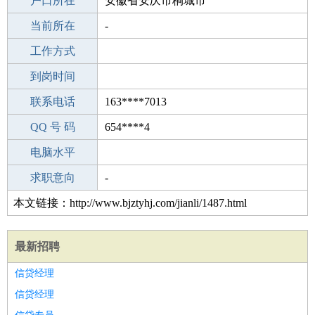
毕业学校
户口所在
专科
安徽省安庆市桐城市
所学专业
当前所在
-
-
工作经验
工作方式
12
驾 照
到岗时间
C照
期望月薪
联系电话
163****7013
手机号码
QQ 号 码
163****7013
654****4
微信号码
电脑水平
163****7013
外语水平
求职意向
-
本文链接：http://www.bjztyhj.com/jianli/1487.html
最新招聘
信贷经理
信贷经理