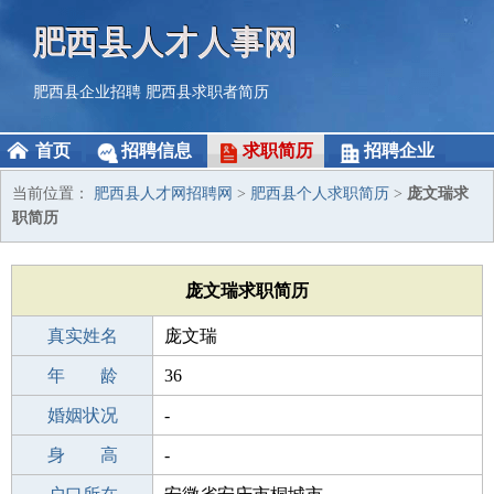
肥西县人才人事网
肥西县企业招聘
肥西县求职者简历
首页
招聘信息
求职简历
招聘企业
当前位置：
肥西县人才网招聘网
>
肥西县个人求职简历
>
庞文瑞求
职简历
庞文瑞求职简历
真实姓名
庞文瑞
性 别
年 龄
男
36
出生年月
婚姻状况
1990-10-28
-
学 历
身 高
专科
-