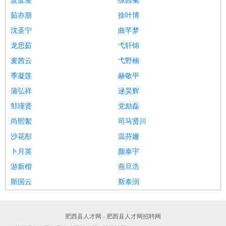
皮蓝凌
练茜菊
茹亦朋
徐叶博
沈圣宁
曲芊梦
龙思茹
弋轩锦
麦茜云
弋野楠
季凝莲
赫敬平
蒲弘祥
逯昊辉
邹瑾贤
党励磊
尚熙絮
司马贤川
沙花彤
温芬姗
卜月英
颜泰宇
游新楷
燕旦浩
斯国云
斯泰润
肥西县人才网 - 肥西县人才网招聘网