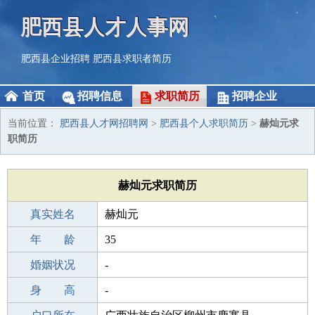
肥西县人才人事网
肥西县企业招聘
肥西县求职者简历
首页
招聘信息
求职简历
招聘企业
当前位置：
肥西县人才网招聘网
>
肥西县个人求职简历
>
赫灿元求
职简历
赫灿元求职简历
真实姓名
赫灿元
性 别
年 龄
男
35
出生年月
婚姻状况
1991-03-06
-
学 历
身 高
成人教育
-