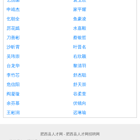
乞恬菡
袁玉欣
申靖杰
家平耀
乞朝全
鱼豪凌
厉花嫣
水嘉毅
刀善彬
蔡银哲
沙昕霄
叶晋名
吴玮崇
右欣颖
台龙华
黎清羽
李竹芯
舒杰聪
危信阳
舒天崇
阎凝璇
谷柔萱
余芬慕
伏镜向
王彬润
迟琳瑜
肥西县人才网 - 肥西县人才网招聘网