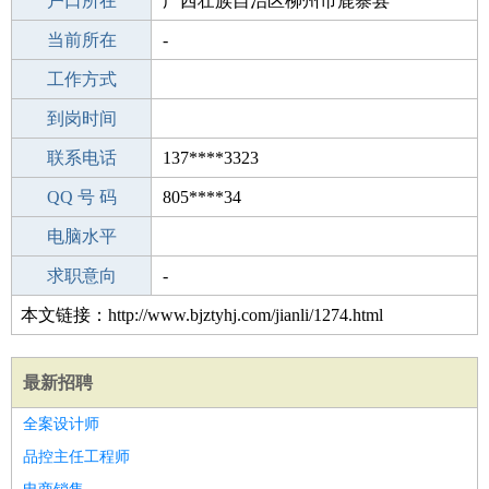
毕业学校
户口所在
福建省福安市成人中等专业学校
广西壮族自治区柳州市鹿寨县
所学专业
当前所在
-
-
工作经验
工作方式
10
驾 照
到岗时间
C照
期望月薪
联系电话
137****3323
手机号码
QQ 号 码
137****3323
805****34
微信号码
电脑水平
137****3323
外语水平
求职意向
-
本文链接：http://www.bjztyhj.com/jianli/1274.html
最新招聘
全案设计师
品控主任工程师